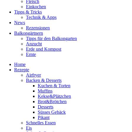
Fleisch
Einkochen
Tipps & Tricks
Technik & Apps
News
Rezensionen
Balkongärtnern
Tipps für den Balkongarten
Anzucht
Erde und Kompost
Ernte
Home
Rezepte
Airfryer
Backen & Desserts
Kuchen & Torten
Muffins
Kekse&Plätzchen
Brot&Brötchen
Desserts
Süsses Gebäck
Pikant
Schnelles Essen
Eis