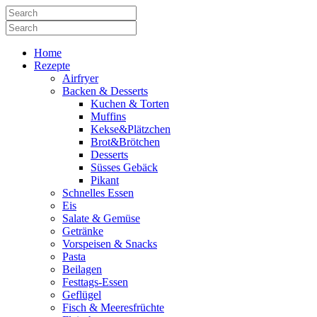
Home
Rezepte
Airfryer
Backen & Desserts
Kuchen & Torten
Muffins
Kekse&Plätzchen
Brot&Brötchen
Desserts
Süsses Gebäck
Pikant
Schnelles Essen
Eis
Salate & Gemüse
Getränke
Vorspeisen & Snacks
Pasta
Beilagen
Festtags-Essen
Geflügel
Fisch & Meeresfrüchte