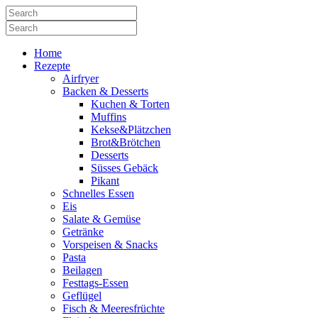
Home
Rezepte
Airfryer
Backen & Desserts
Kuchen & Torten
Muffins
Kekse&Plätzchen
Brot&Brötchen
Desserts
Süsses Gebäck
Pikant
Schnelles Essen
Eis
Salate & Gemüse
Getränke
Vorspeisen & Snacks
Pasta
Beilagen
Festtags-Essen
Geflügel
Fisch & Meeresfrüchte