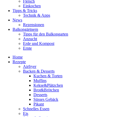
Fleisch
Einkochen
Tipps & Tricks
Technik & Apps
News
Rezensionen
Balkongärtnern
Tipps für den Balkongarten
Anzucht
Erde und Kompost
Ernte
Home
Rezepte
Airfryer
Backen & Desserts
Kuchen & Torten
Muffins
Kekse&Plätzchen
Brot&Brötchen
Desserts
Süsses Gebäck
Pikant
Schnelles Essen
Eis