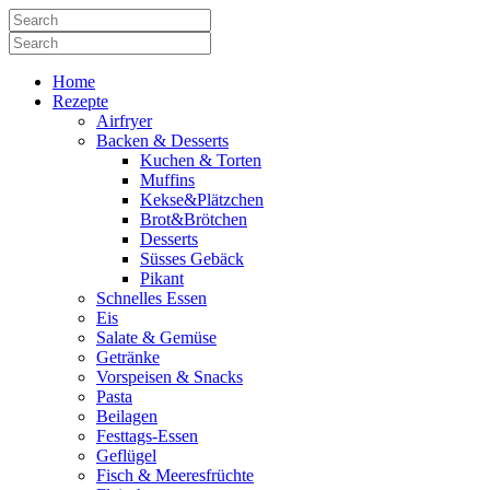
Home
Rezepte
Airfryer
Backen & Desserts
Kuchen & Torten
Muffins
Kekse&Plätzchen
Brot&Brötchen
Desserts
Süsses Gebäck
Pikant
Schnelles Essen
Eis
Salate & Gemüse
Getränke
Vorspeisen & Snacks
Pasta
Beilagen
Festtags-Essen
Geflügel
Fisch & Meeresfrüchte