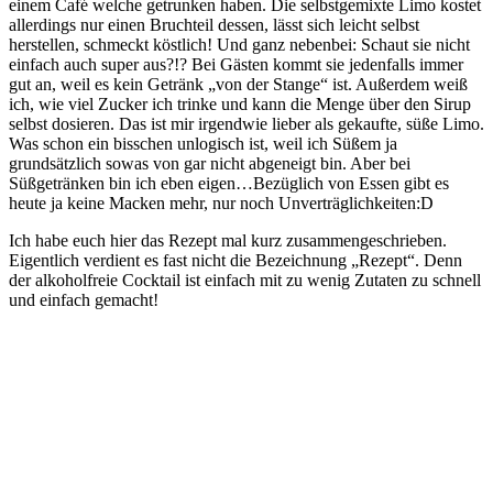
einem Café welche getrunken haben. Die selbstgemixte Limo kostet
allerdings nur einen Bruchteil dessen, lässt sich leicht selbst
herstellen, schmeckt köstlich! Und ganz nebenbei: Schaut sie nicht
einfach auch super aus?!? Bei Gästen kommt sie jedenfalls immer
gut an, weil es kein Getränk „von der Stange“ ist. Außerdem weiß
ich, wie viel Zucker ich trinke und kann die Menge über den Sirup
selbst dosieren. Das ist mir irgendwie lieber als gekaufte, süße Limo.
Was schon ein bisschen unlogisch ist, weil ich Süßem ja
grundsätzlich sowas von gar nicht abgeneigt bin. Aber bei
Süßgetränken bin ich eben eigen…Bezüglich von Essen gibt es
heute ja keine Macken mehr, nur noch Unverträglichkeiten:D
Ich habe euch hier das Rezept mal kurz zusammengeschrieben.
Eigentlich verdient es fast nicht die Bezeichnung „Rezept“. Denn
der alkoholfreie Cocktail ist einfach mit zu wenig Zutaten zu schnell
und einfach gemacht!