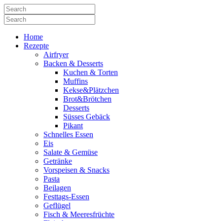
Home
Rezepte
Airfryer
Backen & Desserts
Kuchen & Torten
Muffins
Kekse&Plätzchen
Brot&Brötchen
Desserts
Süsses Gebäck
Pikant
Schnelles Essen
Eis
Salate & Gemüse
Getränke
Vorspeisen & Snacks
Pasta
Beilagen
Festtags-Essen
Geflügel
Fisch & Meeresfrüchte