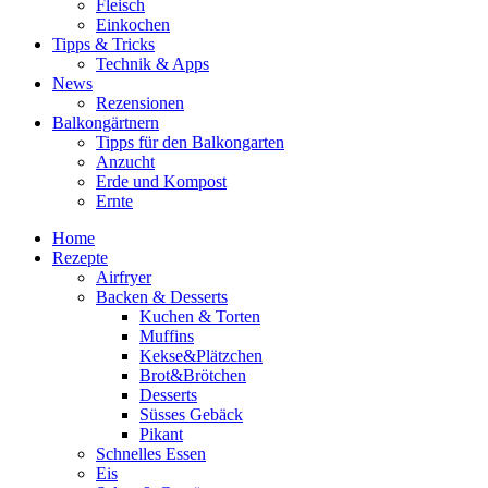
Fleisch
Einkochen
Tipps & Tricks
Technik & Apps
News
Rezensionen
Balkongärtnern
Tipps für den Balkongarten
Anzucht
Erde und Kompost
Ernte
Home
Rezepte
Airfryer
Backen & Desserts
Kuchen & Torten
Muffins
Kekse&Plätzchen
Brot&Brötchen
Desserts
Süsses Gebäck
Pikant
Schnelles Essen
Eis