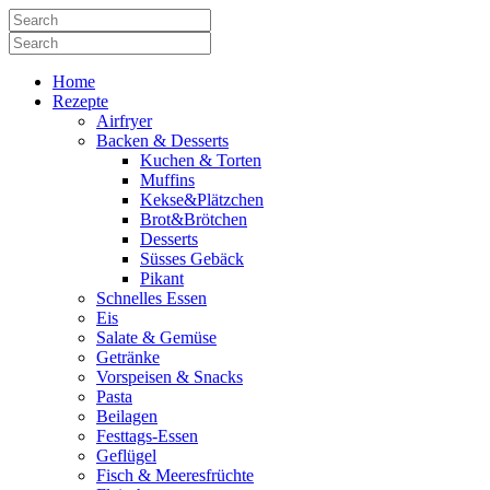
Home
Rezepte
Airfryer
Backen & Desserts
Kuchen & Torten
Muffins
Kekse&Plätzchen
Brot&Brötchen
Desserts
Süsses Gebäck
Pikant
Schnelles Essen
Eis
Salate & Gemüse
Getränke
Vorspeisen & Snacks
Pasta
Beilagen
Festtags-Essen
Geflügel
Fisch & Meeresfrüchte