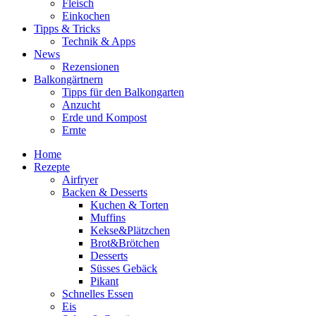
Fleisch
Einkochen
Tipps & Tricks
Technik & Apps
News
Rezensionen
Balkongärtnern
Tipps für den Balkongarten
Anzucht
Erde und Kompost
Ernte
Home
Rezepte
Airfryer
Backen & Desserts
Kuchen & Torten
Muffins
Kekse&Plätzchen
Brot&Brötchen
Desserts
Süsses Gebäck
Pikant
Schnelles Essen
Eis