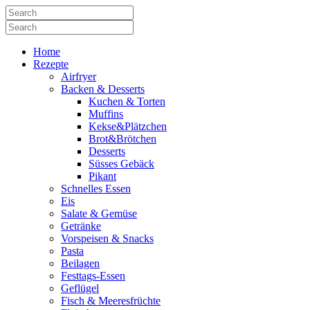
Home
Rezepte
Airfryer
Backen & Desserts
Kuchen & Torten
Muffins
Kekse&Plätzchen
Brot&Brötchen
Desserts
Süsses Gebäck
Pikant
Schnelles Essen
Eis
Salate & Gemüse
Getränke
Vorspeisen & Snacks
Pasta
Beilagen
Festtags-Essen
Geflügel
Fisch & Meeresfrüchte