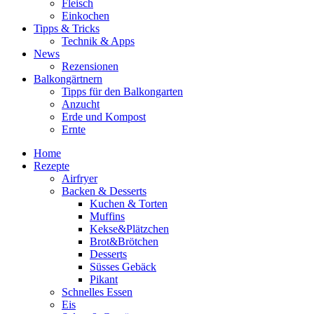
Fleisch
Einkochen
Tipps & Tricks
Technik & Apps
News
Rezensionen
Balkongärtnern
Tipps für den Balkongarten
Anzucht
Erde und Kompost
Ernte
Home
Rezepte
Airfryer
Backen & Desserts
Kuchen & Torten
Muffins
Kekse&Plätzchen
Brot&Brötchen
Desserts
Süsses Gebäck
Pikant
Schnelles Essen
Eis