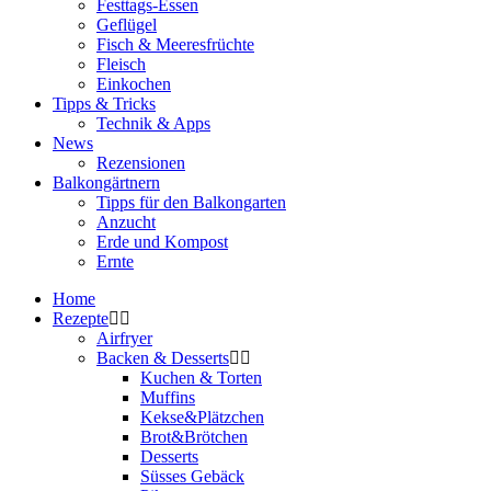
Festtags-Essen
Geflügel
Fisch & Meeresfrüchte
Fleisch
Einkochen
Tipps & Tricks
Technik & Apps
News
Rezensionen
Balkongärtnern
Tipps für den Balkongarten
Anzucht
Erde und Kompost
Ernte
Home
Rezepte
Airfryer
Backen & Desserts
Kuchen & Torten
Muffins
Kekse&Plätzchen
Brot&Brötchen
Desserts
Süsses Gebäck