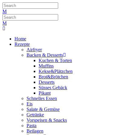
Home
Rezepte
Airfryer
Backen & Desserts
Kuchen & Torten
Muffins
Kekse&Plätzchen
Brot&Brötchen
Desserts
Süsses Gebäck
Pikant
Schnelles Essen
Eis
Salate & Gemüse
Getränke
Vorspeisen & Snacks
Pasta
Beilagen