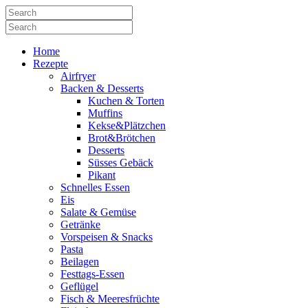
Home
Rezepte
Airfryer
Backen & Desserts
Kuchen & Torten
Muffins
Kekse&Plätzchen
Brot&Brötchen
Desserts
Süsses Gebäck
Pikant
Schnelles Essen
Eis
Salate & Gemüse
Getränke
Vorspeisen & Snacks
Pasta
Beilagen
Festtags-Essen
Geflügel
Fisch & Meeresfrüchte