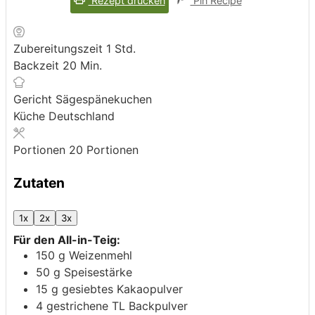
Rezept drucken
Pin Recipe
Stunde
Zubereitungszeit
1
Std.
Minuten
Backzeit
20
Min.
Gericht
Sägespänekuchen
Küche
Deutschland
Portionen
20
Portionen
Zutaten
1x
2x
3x
Für den All-in-Teig:
150
g
Weizenmehl
50
g
Speisestärke
15
g
gesiebtes Kakaopulver
4
gestrichene TL
Backpulver