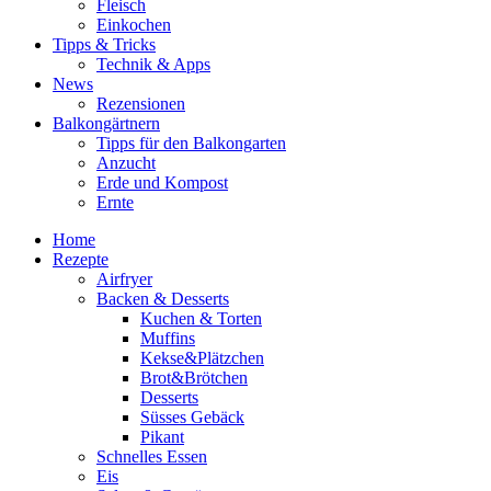
Fleisch
Einkochen
Tipps & Tricks
Technik & Apps
News
Rezensionen
Balkongärtnern
Tipps für den Balkongarten
Anzucht
Erde und Kompost
Ernte
Home
Rezepte
Airfryer
Backen & Desserts
Kuchen & Torten
Muffins
Kekse&Plätzchen
Brot&Brötchen
Desserts
Süsses Gebäck
Pikant
Schnelles Essen
Eis