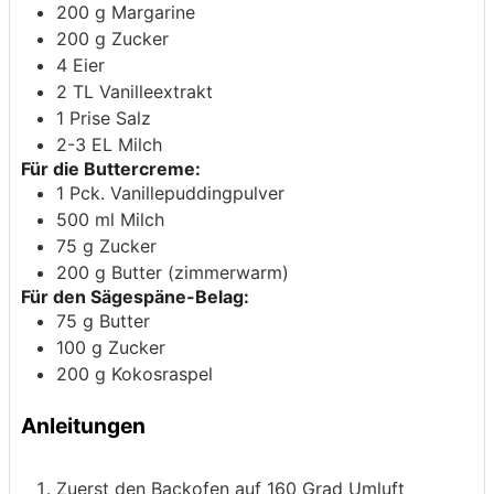
200
g
Margarine
200
g
Zucker
4
Eier
2
TL
Vanilleextrakt
1
Prise
Salz
2-3
EL
Milch
Für die Buttercreme:
1
Pck.
Vanillepuddingpulver
500
ml
Milch
75
g
Zucker
200
g
Butter (zimmerwarm)
Für den Sägespäne-Belag:
75
g
Butter
100
g
Zucker
200
g
Kokosraspel
Anleitungen
Zuerst den Backofen auf 160 Grad Umluft