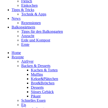
Fleisch
Einkochen
Tipps & Tricks
Technik & Apps
News
Rezensionen
Balkongärtnern
Tipps für den Balkongarten
Anzucht
Erde und Kompost
Ernte
Home
Rezepte
Airfryer
Backen & Desserts
Kuchen & Torten
Muffins
Kekse&Plätzchen
Brot&Brötchen
Desserts
Süsses Gebäck
Pikant
Schnelles Essen
Eis