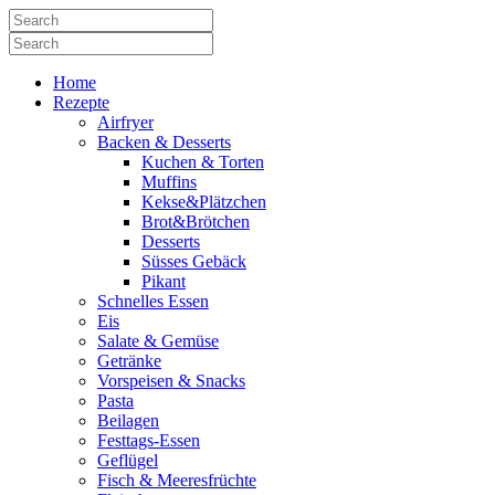
Home
Rezepte
Airfryer
Backen & Desserts
Kuchen & Torten
Muffins
Kekse&Plätzchen
Brot&Brötchen
Desserts
Süsses Gebäck
Pikant
Schnelles Essen
Eis
Salate & Gemüse
Getränke
Vorspeisen & Snacks
Pasta
Beilagen
Festtags-Essen
Geflügel
Fisch & Meeresfrüchte