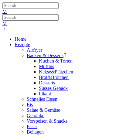
Home
Rezepte
Airfryer
Backen & Desserts
Kuchen & Torten
Muffins
Kekse&Plätzchen
Brot&Brötchen
Desserts
Süsses Gebäck
Pikant
Schnelles Essen
Eis
Salate & Gemüse
Getränke
Vorspeisen & Snacks
Pasta
Beilagen