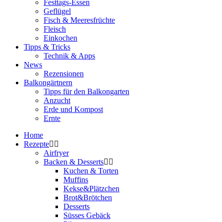
Festtags-Essen
Geflügel
Fisch & Meeresfrüchte
Fleisch
Einkochen
Tipps & Tricks
Technik & Apps
News
Rezensionen
Balkongärtnern
Tipps für den Balkongarten
Anzucht
Erde und Kompost
Ernte
Home
Rezepte
Airfryer
Backen & Desserts
Kuchen & Torten
Muffins
Kekse&Plätzchen
Brot&Brötchen
Desserts
Süsses Gebäck