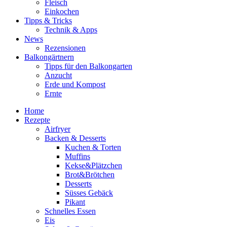
Fleisch
Einkochen
Tipps & Tricks
Technik & Apps
News
Rezensionen
Balkongärtnern
Tipps für den Balkongarten
Anzucht
Erde und Kompost
Ernte
Home
Rezepte
Airfryer
Backen & Desserts
Kuchen & Torten
Muffins
Kekse&Plätzchen
Brot&Brötchen
Desserts
Süsses Gebäck
Pikant
Schnelles Essen
Eis