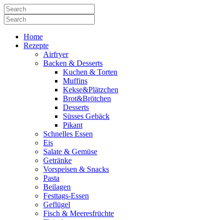
Home
Rezepte
Airfryer
Backen & Desserts
Kuchen & Torten
Muffins
Kekse&Plätzchen
Brot&Brötchen
Desserts
Süsses Gebäck
Pikant
Schnelles Essen
Eis
Salate & Gemüse
Getränke
Vorspeisen & Snacks
Pasta
Beilagen
Festtags-Essen
Geflügel
Fisch & Meeresfrüchte