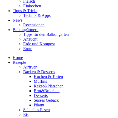
Fleisch
Einkochen
Tipps & Tricks
Technik & Apps
News
Rezensionen
Balkongärtnern
Tipps für den Balkongarten
Anzucht
Erde und Kompost
Ernte
Home
Rezepte
Airfryer
Backen & Desserts
Kuchen & Torten
Muffins
Kekse&Plätzchen
Brot&Brötchen
Desserts
Süsses Gebäck
Pikant
Schnelles Essen
Eis