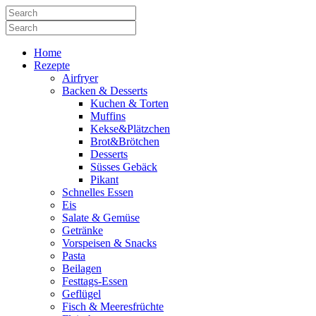
Home
Rezepte
Airfryer
Backen & Desserts
Kuchen & Torten
Muffins
Kekse&Plätzchen
Brot&Brötchen
Desserts
Süsses Gebäck
Pikant
Schnelles Essen
Eis
Salate & Gemüse
Getränke
Vorspeisen & Snacks
Pasta
Beilagen
Festtags-Essen
Geflügel
Fisch & Meeresfrüchte