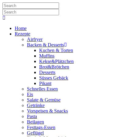
Home
Rezepte
Airfryer
Backen & Desserts
Kuchen & Torten
Muffins
Kekse&Plätzchen
Brot&Brötchen
Desserts
Süsses Gebäck
Pikant
Schnelles Essen
Eis
Salate & Gemüse
Getränke
Vorspeisen & Snacks
Pasta
Beilagen
Festtags-Essen
Geflügel