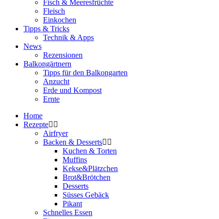
Fisch & Meeresfrüchte
Fleisch
Einkochen
Tipps & Tricks
Technik & Apps
News
Rezensionen
Balkongärtnern
Tipps für den Balkongarten
Anzucht
Erde und Kompost
Ernte
Home
Rezepte
Airfryer
Backen & Desserts
Kuchen & Torten
Muffins
Kekse&Plätzchen
Brot&Brötchen
Desserts
Süsses Gebäck
Pikant
Schnelles Essen