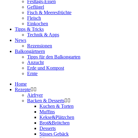
Festtags-Essen
Geflügel
Fisch & Meeresfrüchte
Fleisch
Einkochen
Tipps & Tricks
Technik & Apps
News
Rezensionen
Balkongärtnern
Tipps für den Balkongarten
Anzucht
Erde und Kompost
Ernte
Home
Rezepte
Airfryer
Backen & Desserts
Kuchen & Torten
Muffins
Kekse&Plätzchen
Brot&Brötchen
Desserts
Süsses Gebäck