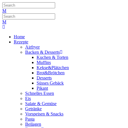
Home
Rezepte
Airfryer
Backen & Desserts
Kuchen & Torten
Muffins
Kekse&Plätzchen
Brot&Brötchen
Desserts
Süsses Gebäck
Pikant
Schnelles Essen
Eis
Salate & Gemüse
Getränke
Vorspeisen & Snacks
Pasta
Beilagen