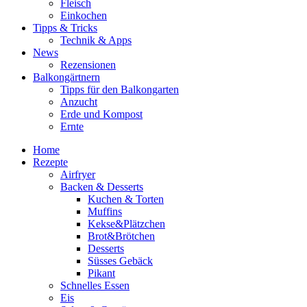
Fleisch
Einkochen
Tipps & Tricks
Technik & Apps
News
Rezensionen
Balkongärtnern
Tipps für den Balkongarten
Anzucht
Erde und Kompost
Ernte
Home
Rezepte
Airfryer
Backen & Desserts
Kuchen & Torten
Muffins
Kekse&Plätzchen
Brot&Brötchen
Desserts
Süsses Gebäck
Pikant
Schnelles Essen
Eis