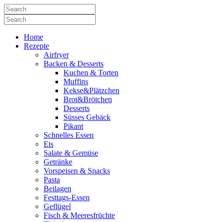
Home
Rezepte
Airfryer
Backen & Desserts
Kuchen & Torten
Muffins
Kekse&Plätzchen
Brot&Brötchen
Desserts
Süsses Gebäck
Pikant
Schnelles Essen
Eis
Salate & Gemüse
Getränke
Vorspeisen & Snacks
Pasta
Beilagen
Festtags-Essen
Geflügel
Fisch & Meeresfrüchte