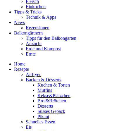
Fleisch
Einkochen
Tipps & Tricks
Technik & Apps
News
Rezensionen
Balkongärtnern
Tipps für den Balkongarten
Anzucht
Erde und Kompost
Ernte
Home
Rezepte
Airfryer
Backen & Desserts
Kuchen & Torten
Muffins
Kekse&Plätzchen
Brot&Brötchen
Desserts
Süsses Gebäck
Pikant
Schnelles Essen
Eis