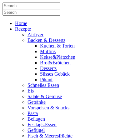
Home
Rezepte
Airfryer
Backen & Desserts
Kuchen & Torten
Muffins
Kekse&Plätzchen
Brot&Brötchen
Desserts
Süsses Gebäck
Pikant
Schnelles Essen
Eis
Salate & Gemüse
Getränke
Vorspeisen & Snacks
Pasta
Beilagen
Festtags-Essen
Geflügel
Fisch & Meeresfrüchte