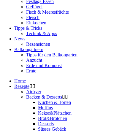
Festtags-Essen
Geflügel
Fisch & Meeresfrüchte
Fleisch
Einkochen
Tipps & Tricks
Technik & Apps
News
Rezensionen
Balkongärtnern
Tipps für den Balkongarten
Anzucht
Erde und Kompost
Ernte
Home
Rezepte
Airfryer
Backen & Desserts
Kuchen & Torten
Muffins
Kekse&Plätzchen
Brot&Brötchen
Desserts
Süsses Gebäck