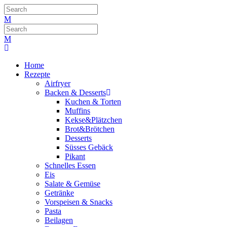
Home
Rezepte
Airfryer
Backen & Desserts
Kuchen & Torten
Muffins
Kekse&Plätzchen
Brot&Brötchen
Desserts
Süsses Gebäck
Pikant
Schnelles Essen
Eis
Salate & Gemüse
Getränke
Vorspeisen & Snacks
Pasta
Beilagen