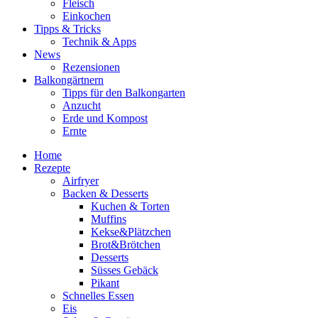
Fleisch
Einkochen
Tipps & Tricks
Technik & Apps
News
Rezensionen
Balkongärtnern
Tipps für den Balkongarten
Anzucht
Erde und Kompost
Ernte
Home
Rezepte
Airfryer
Backen & Desserts
Kuchen & Torten
Muffins
Kekse&Plätzchen
Brot&Brötchen
Desserts
Süsses Gebäck
Pikant
Schnelles Essen
Eis