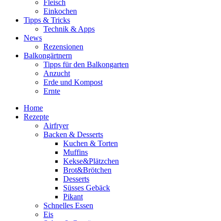
Fleisch
Einkochen
Tipps & Tricks
Technik & Apps
News
Rezensionen
Balkongärtnern
Tipps für den Balkongarten
Anzucht
Erde und Kompost
Ernte
Home
Rezepte
Airfryer
Backen & Desserts
Kuchen & Torten
Muffins
Kekse&Plätzchen
Brot&Brötchen
Desserts
Süsses Gebäck
Pikant
Schnelles Essen
Eis