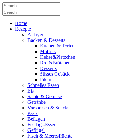
Home
Rezepte
Airfryer
Backen & Desserts
Kuchen & Torten
Muffins
Kekse&Plätzchen
Brot&Brötchen
Desserts
Süsses Gebäck
Pikant
Schnelles Essen
Eis
Salate & Gemüse
Getränke
Vorspeisen & Snacks
Pasta
Beilagen
Festtags-Essen
Geflügel
Fisch & Meeresfrüchte