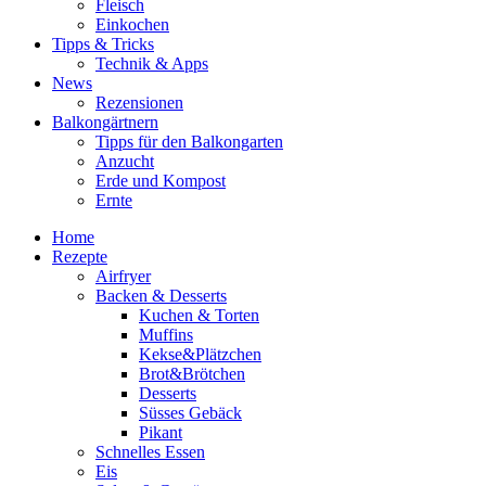
Fleisch
Einkochen
Tipps & Tricks
Technik & Apps
News
Rezensionen
Balkongärtnern
Tipps für den Balkongarten
Anzucht
Erde und Kompost
Ernte
Home
Rezepte
Airfryer
Backen & Desserts
Kuchen & Torten
Muffins
Kekse&Plätzchen
Brot&Brötchen
Desserts
Süsses Gebäck
Pikant
Schnelles Essen
Eis