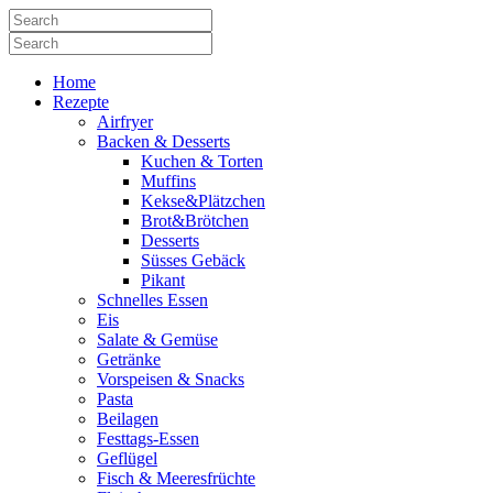
Home
Rezepte
Airfryer
Backen & Desserts
Kuchen & Torten
Muffins
Kekse&Plätzchen
Brot&Brötchen
Desserts
Süsses Gebäck
Pikant
Schnelles Essen
Eis
Salate & Gemüse
Getränke
Vorspeisen & Snacks
Pasta
Beilagen
Festtags-Essen
Geflügel
Fisch & Meeresfrüchte