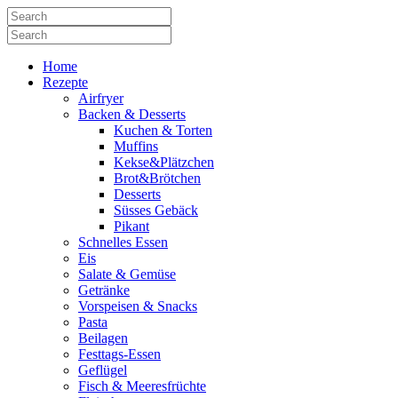
Home
Rezepte
Airfryer
Backen & Desserts
Kuchen & Torten
Muffins
Kekse&Plätzchen
Brot&Brötchen
Desserts
Süsses Gebäck
Pikant
Schnelles Essen
Eis
Salate & Gemüse
Getränke
Vorspeisen & Snacks
Pasta
Beilagen
Festtags-Essen
Geflügel
Fisch & Meeresfrüchte