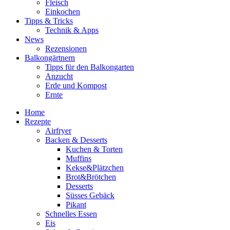
Fleisch
Einkochen
Tipps & Tricks
Technik & Apps
News
Rezensionen
Balkongärtnern
Tipps für den Balkongarten
Anzucht
Erde und Kompost
Ernte
Home
Rezepte
Airfryer
Backen & Desserts
Kuchen & Torten
Muffins
Kekse&Plätzchen
Brot&Brötchen
Desserts
Süsses Gebäck
Pikant
Schnelles Essen
Eis