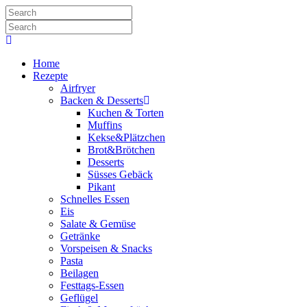
Home
Rezepte
Airfryer
Backen & Desserts
Kuchen & Torten
Muffins
Kekse&Plätzchen
Brot&Brötchen
Desserts
Süsses Gebäck
Pikant
Schnelles Essen
Eis
Salate & Gemüse
Getränke
Vorspeisen & Snacks
Pasta
Beilagen
Festtags-Essen
Geflügel