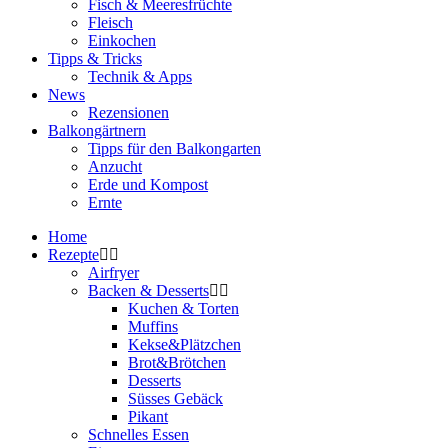
Fisch & Meeresfrüchte
Fleisch
Einkochen
Tipps & Tricks
Technik & Apps
News
Rezensionen
Balkongärtnern
Tipps für den Balkongarten
Anzucht
Erde und Kompost
Ernte
Home
Rezepte
Airfryer
Backen & Desserts
Kuchen & Torten
Muffins
Kekse&Plätzchen
Brot&Brötchen
Desserts
Süsses Gebäck
Pikant
Schnelles Essen