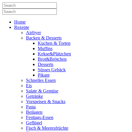
Home
Rezepte
Airfryer
Backen & Desserts
Kuchen & Torten
Muffins
Kekse&Plätzchen
Brot&Brötchen
Desserts
Süsses Gebäck
Pikant
Schnelles Essen
Eis
Salate & Gemüse
Getränke
Vorspeisen & Snacks
Pasta
Beilagen
Festtags-Essen
Geflügel
Fisch & Meeresfrüchte