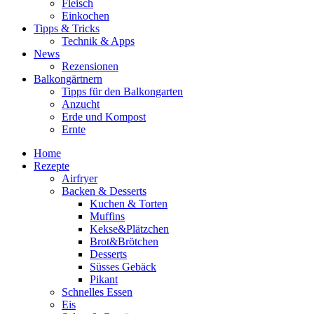
Fleisch
Einkochen
Tipps & Tricks
Technik & Apps
News
Rezensionen
Balkongärtnern
Tipps für den Balkongarten
Anzucht
Erde und Kompost
Ernte
Home
Rezepte
Airfryer
Backen & Desserts
Kuchen & Torten
Muffins
Kekse&Plätzchen
Brot&Brötchen
Desserts
Süsses Gebäck
Pikant
Schnelles Essen
Eis