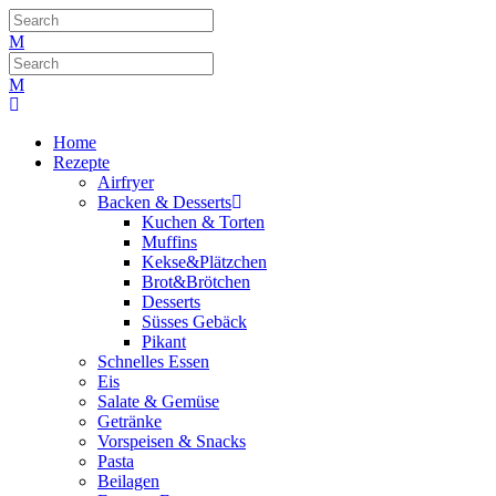
Home
Rezepte
Airfryer
Backen & Desserts
Kuchen & Torten
Muffins
Kekse&Plätzchen
Brot&Brötchen
Desserts
Süsses Gebäck
Pikant
Schnelles Essen
Eis
Salate & Gemüse
Getränke
Vorspeisen & Snacks
Pasta
Beilagen