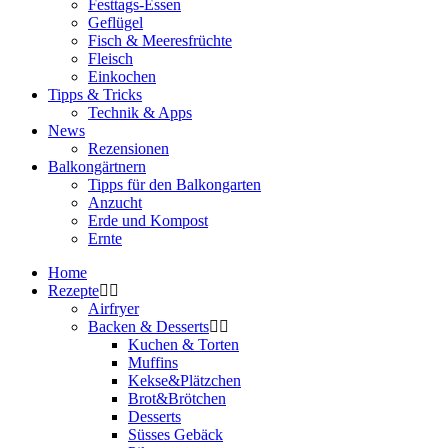
Festtags-Essen
Geflügel
Fisch & Meeresfrüchte
Fleisch
Einkochen
Tipps & Tricks
Technik & Apps
News
Rezensionen
Balkongärtnern
Tipps für den Balkongarten
Anzucht
Erde und Kompost
Ernte
Home
Rezepte
Airfryer
Backen & Desserts
Kuchen & Torten
Muffins
Kekse&Plätzchen
Brot&Brötchen
Desserts
Süsses Gebäck