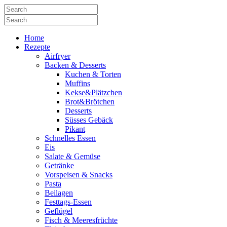
Home
Rezepte
Airfryer
Backen & Desserts
Kuchen & Torten
Muffins
Kekse&Plätzchen
Brot&Brötchen
Desserts
Süsses Gebäck
Pikant
Schnelles Essen
Eis
Salate & Gemüse
Getränke
Vorspeisen & Snacks
Pasta
Beilagen
Festtags-Essen
Geflügel
Fisch & Meeresfrüchte