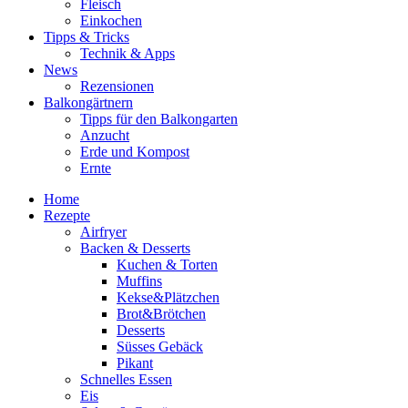
Fleisch
Einkochen
Tipps & Tricks
Technik & Apps
News
Rezensionen
Balkongärtnern
Tipps für den Balkongarten
Anzucht
Erde und Kompost
Ernte
Home
Rezepte
Airfryer
Backen & Desserts
Kuchen & Torten
Muffins
Kekse&Plätzchen
Brot&Brötchen
Desserts
Süsses Gebäck
Pikant
Schnelles Essen
Eis