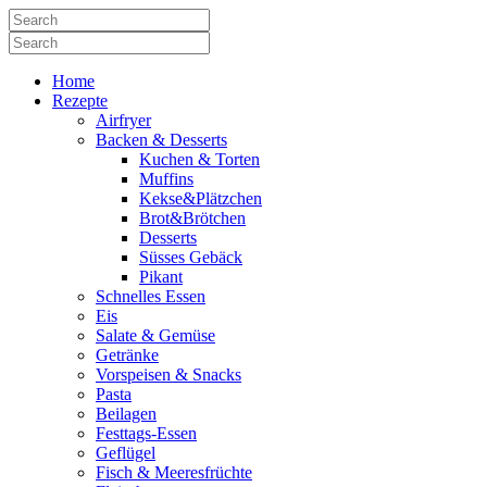
Home
Rezepte
Airfryer
Backen & Desserts
Kuchen & Torten
Muffins
Kekse&Plätzchen
Brot&Brötchen
Desserts
Süsses Gebäck
Pikant
Schnelles Essen
Eis
Salate & Gemüse
Getränke
Vorspeisen & Snacks
Pasta
Beilagen
Festtags-Essen
Geflügel
Fisch & Meeresfrüchte