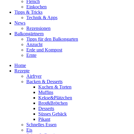
Fleisch
Einkochen
Tipps & Tricks
Technik & Apps
News
Rezensionen
Balkongärtnern
Tipps für den Balkongarten
Anzucht
Erde und Kompost
Ernte
Home
Rezepte
Airfryer
Backen & Desserts
Kuchen & Torten
Muffins
Kekse&Plätzchen
Brot&Brötchen
Desserts
Süsses Gebäck
Pikant
Schnelles Essen
Eis