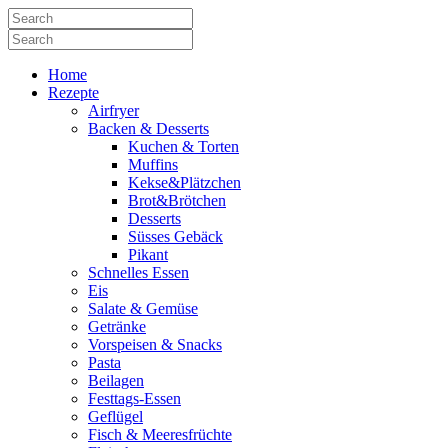
Home
Rezepte
Airfryer
Backen & Desserts
Kuchen & Torten
Muffins
Kekse&Plätzchen
Brot&Brötchen
Desserts
Süsses Gebäck
Pikant
Schnelles Essen
Eis
Salate & Gemüse
Getränke
Vorspeisen & Snacks
Pasta
Beilagen
Festtags-Essen
Geflügel
Fisch & Meeresfrüchte