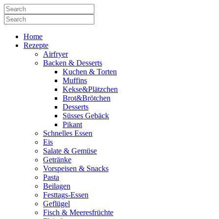
Home
Rezepte
Airfryer
Backen & Desserts
Kuchen & Torten
Muffins
Kekse&Plätzchen
Brot&Brötchen
Desserts
Süsses Gebäck
Pikant
Schnelles Essen
Eis
Salate & Gemüse
Getränke
Vorspeisen & Snacks
Pasta
Beilagen
Festtags-Essen
Geflügel
Fisch & Meeresfrüchte