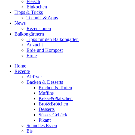
Fleisch
Einkochen
Tipps & Tricks
Technik & Apps
News
Rezensionen
Balkongärtnern
Tipps für den Balkongarten
Anzucht
Erde und Kompost
Ernte
Home
Rezepte
Airfryer
Backen & Desserts
Kuchen & Torten
Muffins
Kekse&Plätzchen
Brot&Brötchen
Desserts
Süsses Gebäck
Pikant
Schnelles Essen
Eis