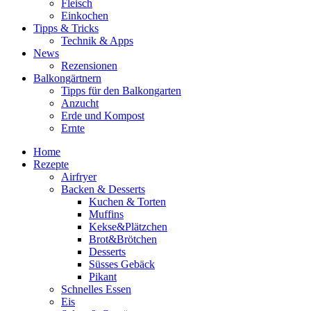
Fleisch
Einkochen
Tipps & Tricks
Technik & Apps
News
Rezensionen
Balkongärtnern
Tipps für den Balkongarten
Anzucht
Erde und Kompost
Ernte
Home
Rezepte
Airfryer
Backen & Desserts
Kuchen & Torten
Muffins
Kekse&Plätzchen
Brot&Brötchen
Desserts
Süsses Gebäck
Pikant
Schnelles Essen
Eis