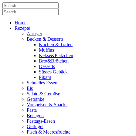
Home
Rezepte
Airfryer
Backen & Desserts
Kuchen & Torten
Muffins
Kekse&Plätzchen
Brot&Brötchen
Desserts
Süsses Gebäck
Pikant
Schnelles Essen
Eis
Salate & Gemüse
Getränke
Vorspeisen & Snacks
Pasta
Beilagen
Festtags-Essen
Geflügel
Fisch & Meeresfrüchte