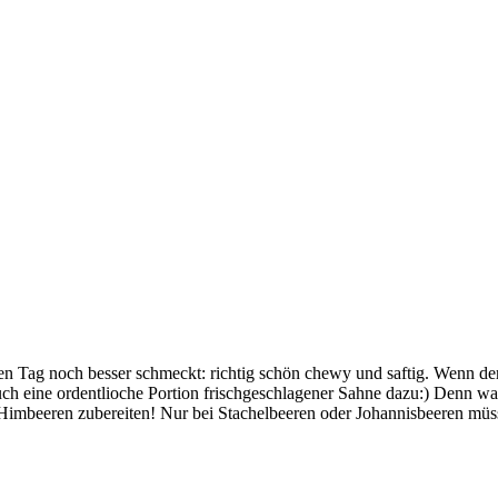
ten Tag noch besser schmeckt: richtig schön chewy und saftig. Wenn der
 auch eine ordentlioche Portion frischgeschlagener Sahne dazu:) Denn 
Himbeeren zubereiten! Nur bei Stachelbeeren oder Johannisbeeren müsst