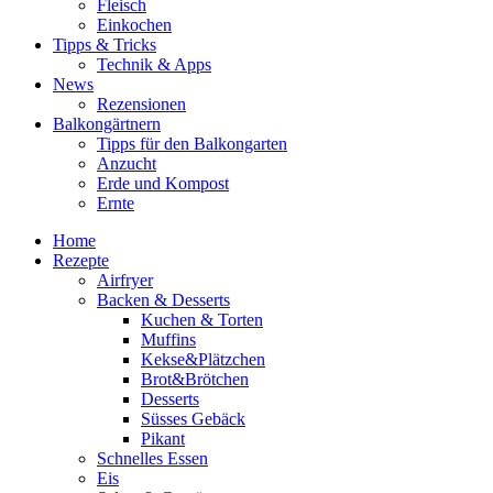
Fleisch
Einkochen
Tipps & Tricks
Technik & Apps
News
Rezensionen
Balkongärtnern
Tipps für den Balkongarten
Anzucht
Erde und Kompost
Ernte
Home
Rezepte
Airfryer
Backen & Desserts
Kuchen & Torten
Muffins
Kekse&Plätzchen
Brot&Brötchen
Desserts
Süsses Gebäck
Pikant
Schnelles Essen
Eis