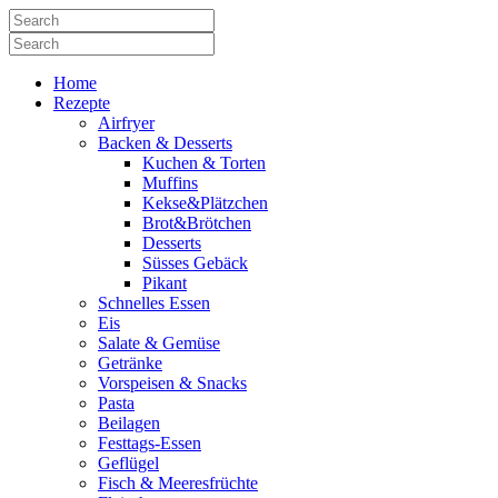
Home
Rezepte
Airfryer
Backen & Desserts
Kuchen & Torten
Muffins
Kekse&Plätzchen
Brot&Brötchen
Desserts
Süsses Gebäck
Pikant
Schnelles Essen
Eis
Salate & Gemüse
Getränke
Vorspeisen & Snacks
Pasta
Beilagen
Festtags-Essen
Geflügel
Fisch & Meeresfrüchte