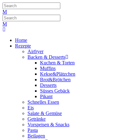
Home
Rezepte
Airfryer
Backen & Desserts
Kuchen & Torten
Muffins
Kekse&Plätzchen
Brot&Brötchen
Desserts
Süsses Gebäck
Pikant
Schnelles Essen
Eis
Salate & Gemüse
Getränke
Vorspeisen & Snacks
Pasta
Beilagen