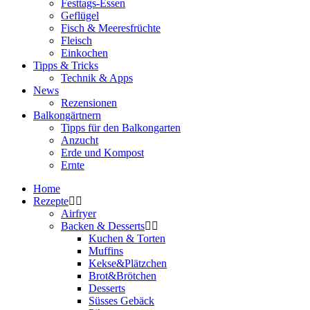
Festtags-Essen
Geflügel
Fisch & Meeresfrüchte
Fleisch
Einkochen
Tipps & Tricks
Technik & Apps
News
Rezensionen
Balkongärtnern
Tipps für den Balkongarten
Anzucht
Erde und Kompost
Ernte
Home
Rezepte
Airfryer
Backen & Desserts
Kuchen & Torten
Muffins
Kekse&Plätzchen
Brot&Brötchen
Desserts
Süsses Gebäck